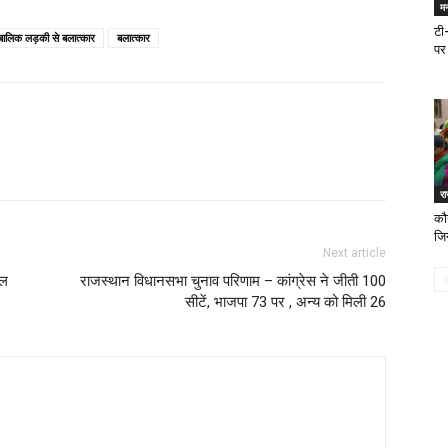
म
टी
 नाबालिक लड़की से बलात्कार
बलात्कार
पर
र
कौन
जिन
Next article
नल
राजस्थान विधानसभा चुनाव परिणाम – कांग्रेस ने जीती 100
सीटें, भाजपा 73 पर , अन्य को मिली 26