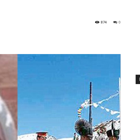
874
0