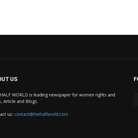
OUT US
F
HALF WORLD is leading newspaper for women rights and
, Article and Blogs.
act us:
contact@thehalfworld.com