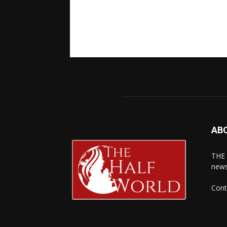
AB
THE 
news
Cont