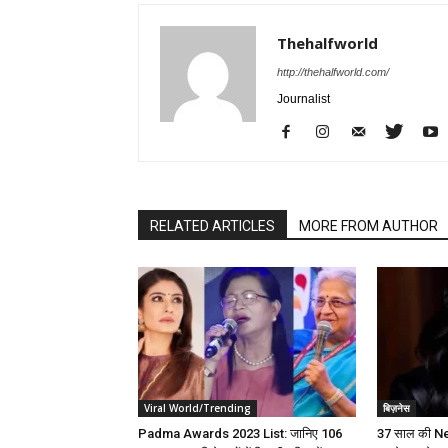
Thehalfworld
http://thehalfworld.com/
Journalist
RELATED ARTICLES
MORE FROM AUTHOR
Viral World/Trending
बिज़नेस
Padma Awards 2023 List: जानिए 106
37 साल की N