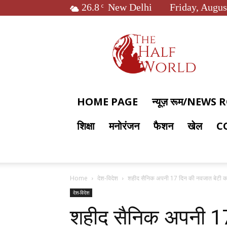
26.8
New Delhi
Friday, Augus
C
The
Half
World
HOME PAGE
न्यूज़ रूम/NEWS
शिक्षा
मनोरंजन
फैशन
खेल
C
Home
देश-विदेश
शहीद सैनिक अपनी 17 दिन की नवजात बेटी का मु
देश-विदेश
शहीद सैनिक अपनी 17