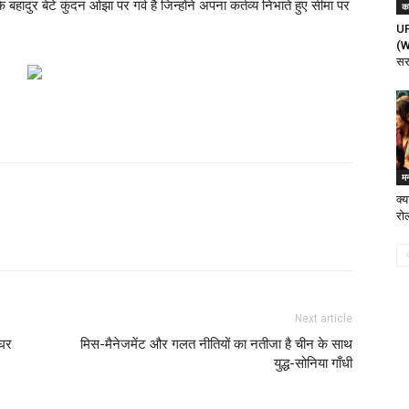
े बहादुर बेटे कुंदन ओझा पर गर्व है जिन्होंने अपना कर्तव्य निभाते हुए सीमा पर
क
UP
(W
सर
म
क्य
रो
Next article
 घर
मिस-मैनेजमेंट और गलत नीतियों का नतीजा है चीन के साथ
युद्ध-सोनिया गाँधी