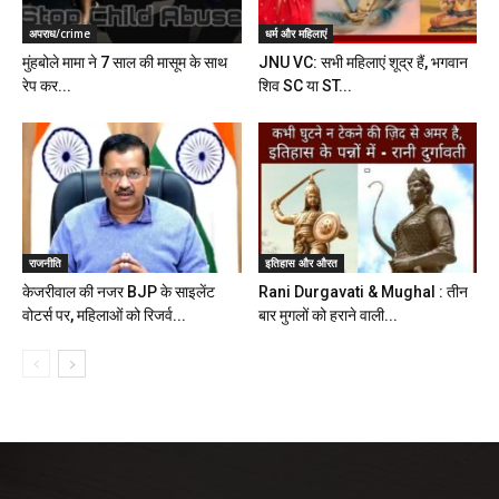
अपराध/crime
धर्म और महिलाएं
मुंहबोले मामा ने 7 साल की मासूम के साथ
JNU VC: सभी महिलाएं शूद्र हैं, भगवान
रेप कर...
शिव SC या ST...
राजनीति
इतिहास और औरत
केजरीवाल की नजर BJP के साइलेंट
Rani Durgavati & Mughal : तीन
वोटर्स पर, महिलाओं को रिजर्व...
बार मुगलों को हराने वाली...