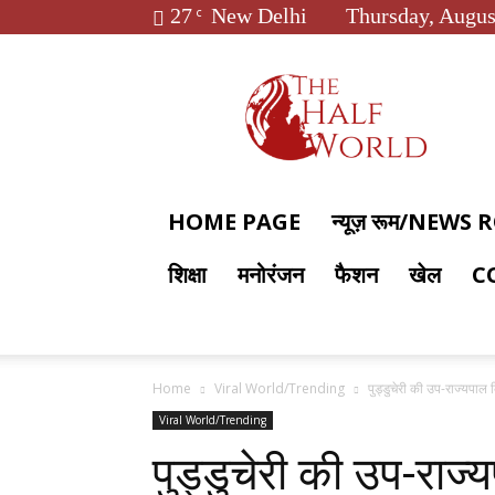
27
New Delhi
Thursday, Augus
C
The
Half
World
HOME PAGE
न्यूज़ रूम/NEWS
शिक्षा
मनोरंजन
फैशन
खेल
C
Home
Viral World/Trending
पुड्डुचेरी की उप-राज्यपा
Viral World/Trending
पुड्डुचेरी की उप-राज