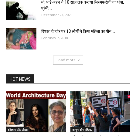
मां, भाई-बहन ने 10 साल तक कराया जिस्मफरोशी का धंधा,
प्रेमी...
December 24, 2021
रिश्‍वत के तौर पर 13 लोगों ने किया महिला का यौन...
February 7, 2018
Load more
HOT NEWS
इतिहास और औरत
कानून और महिलाएं