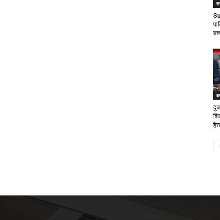
र
Su
पा
बच्
अ
दु
शि
हैर