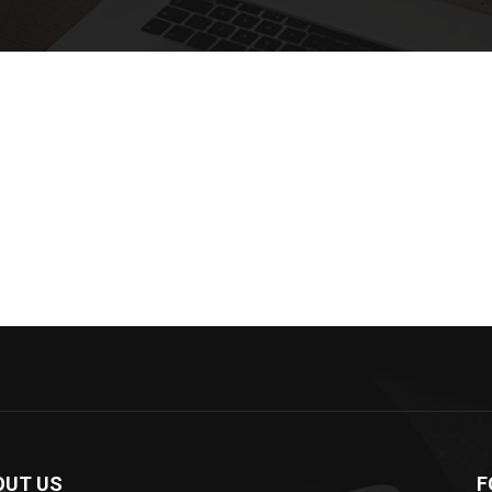
OUT US
F