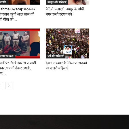
ाजनीति
कानून और महिलाएं
shma Swaraj: भटककर
बेटियों चलाएगी जयपुर के गांधी
किस्तान पहुंची आठ साल की
नगर रेलवे स्टेशन को
ची गीता को...
पराध/crime
धर्म और महिलाएं
कानों पर लिखे नंबर से फसाती
ईरान सरकार के खिलाफ सड़को
कार, धमकी देकर ठगती,
पर उत्तरी महिलाएं
ान...