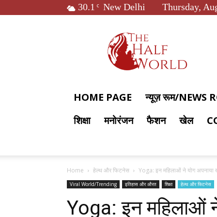
30.1
New Delhi
Thursday, Aug
C
The
Half
World
HOME PAGE
न्यूज़ रूम/NEWS
शिक्षा
मनोरंजन
फैशन
खेल
C
Home
हेल्थ और फिटनेस
Yoga: इन महिलाओं ने योग अपनाया ख
Viral World/Trending
इतिहास और औरत
शिक्षा
हेल्थ और फिटनेस
Yoga: इन महिलाओं न