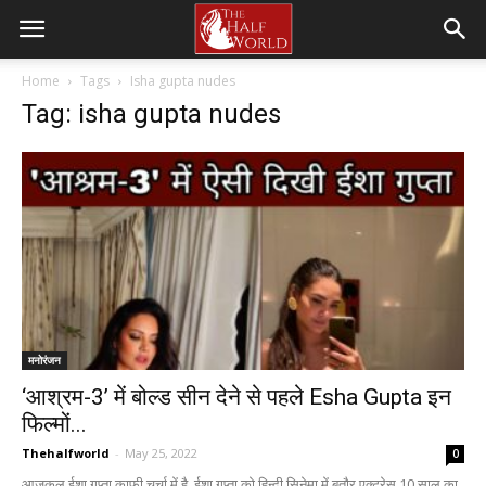
Home
Tags
Isha gupta nudes
Tag: isha gupta nudes
मनोरंजन
‘आश्रम-3’ में बोल्ड सीन देने से पहले Esha Gupta इन
फिल्मों...
Thehalfworld
-
May 25, 2022
0
आजकल ईशा गुप्ता काफी चर्चा में है, ईशा गुप्ता को हिन्दी सिनेमा में बतौर एक्ट्रेस 10 साल का