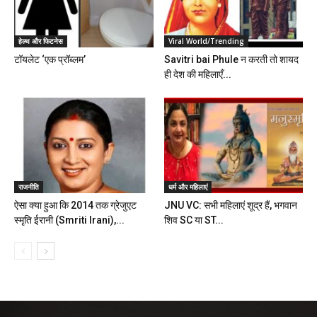
हेल्थ और फिटनेस
Viral World/Trending
टॉयलेट ‘एक प्रॉब्लम’
Savitri bai Phule न करती तो शायद
ही देश की महिलाएँ...
राजनीति
धर्म और महिलाएं
ऐसा क्या हुआ कि 2014 तक ग्रेजुएट
JNU VC: सभी महिलाएं शूद्र हैं, भगवान
स्मृति ईरानी (Smriti Irani),...
शिव SC या ST...