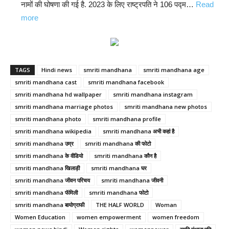
नामों की घोषणा की गई है. 2023 के लिए राष्ट्रपति ने 106 पद्म…
Read
लड़की
:
more
चाहिए’,
Padma
पोस्टर
Awards
लेकर
2023
दुल्हन
TAGS
List:
Hindi news
smriti mandhana
smriti mandhana age
खोज
smriti mandhana cast
smriti mandhana facebook
जानिए
रहे
smriti mandhana hd wallpaper
smriti mandhana instagram
106
लड़के
smriti mandhana marriage photos
smriti mandhana new photos
पद्म
ने
smriti mandhana photo
smriti mandhana profile
पुरस्कार
मजाकिया
smriti mandhana wikipedia
smriti mandhana अभी कहां है
विजेताओं
अंदाज़
smriti mandhana उम्र
smriti mandhana की फोटो
में
में
smriti mandhana के वीडियो
smriti mandhana कौन है
कितनी
ही
smriti mandhana खिलाड़ी
smriti mandhana घर
महिलायें…
समाज
smriti mandhana जीवन परिचय
smriti mandhana जीवनी
को
smriti mandhana फॅमिली
smriti mandhana फोटो
एक
smriti mandhana बायोग्राफी
THE HALF WORLD
Woman
Women Education
women empowerment
women freedom
मैसेज