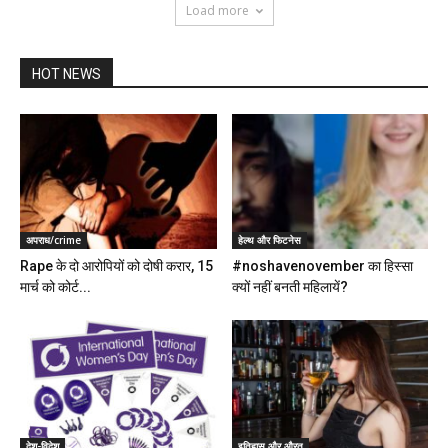
Load more
HOT NEWS
अपराध/crime
हेल्थ और फिटनेस
Rape के दो आरोपियों को दोषी करार, 15
#noshavenovember का हिस्सा
मार्च को कोर्ट...
क्यों नहीं बनती महिलायें?
देश-विदेश
इतिहास और औरत