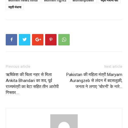
women news hindi
Women rights
womenpower
स्मृति मंधाना पति
देने
स्मृती मंधाना
की
कोशिश
की
है…
Previous article
Next article
ऋषिकेश की चिला नहर से मिला
Pakistan की महिला मंत्री Maryam
Ankita Bhandari का शव, पूर्व
Aurangzeb से लंदन में बदसलूकी,
राज्यमंत्री का बेटा सहित तीन आरोपी
जनता ने लगाए ‘चोरनी’ के नारे…
गिफ्तार….