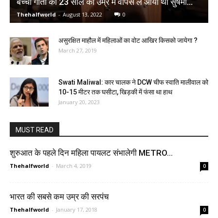
बच्ची गीता को 23 साल की उम्र में वापस ले आयी थी सुषमा…
Thehalfworld
-
August 13, 2022
0
असुरक्षित माहौल में महिलाओं का वोट आखिर किसको जायेगा ?
March 27, 2019
Swati Maliwal: कार चालक ने DCW चीफ स्वाति मालीवाल को
10-15 मीटर तक घसीटा, खिड़की में फंसा था हाथ
January 20, 2023
MUST READ
शुरुआत के पहले दिन महिला पायलट संभालेगी METRO…
Thehalfworld
-
March 4, 2019
0
भारत की सबसे कम उम्र की सरपंच
Thehalfworld
-
January 17, 2018
0