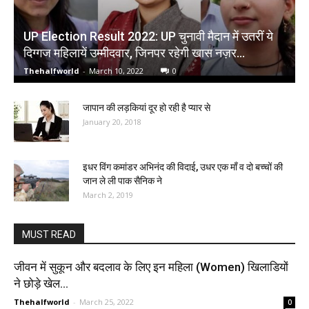
UP Election Result 2022: UP चुनावी मैदान में उतरीं ये
दिग्गज महिलायें उम्मीदवार, जिनपर रहेगी खास नज़र…
Thehalfworld
-
March 10, 2022
0
जापान की लड़कियां दूर हो रही है प्यार से
January 20, 2018
इधर विंग कमांडर अभिनंद की विदाई, उधर एक माँ व दो बच्चों की
जान ले ली पाक सैनिक ने
March 2, 2019
MUST READ
जीवन में सुकून और बदलाव के लिए इन महिला (Women) खिलाडियों
ने छोड़े खेल...
Thehalfworld
-
March 25, 2022
0