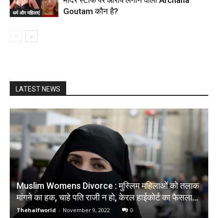
मंदिर स्टाफ पर आरोप लगाने वाली Archana
Goutam कौन है?
धर्म और महिलाएं
LATEST NEWS
Muslim Womens Divorce : मुस्‍ल‍िम मह‍िलाओं को तलाक
मांगने का हक, चाहे पति राजी न हो, केरल हाईकोर्ट का फैसला…
Thehalfworld
-
November 9, 2022
0