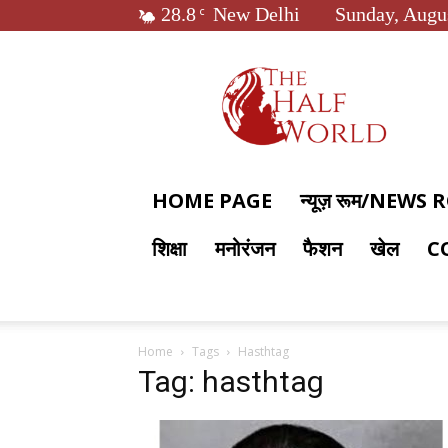
28.8
New Delhi
Sunday, Augus
C
The
Half
World
HOME PAGE
न्यूज़ रूम/NEWS
शिक्षा
मनोरंजन
फैशन
खेल
C
Home
Tags
Hasthtag
Tag: hasthtag