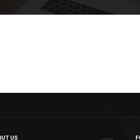
OUT US
F