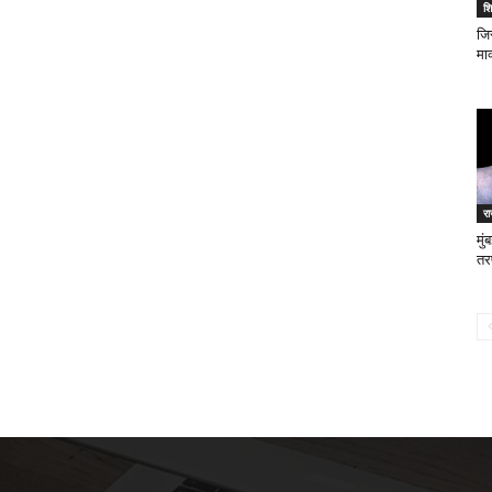
शिक
जिस
मा
र
मु
तर