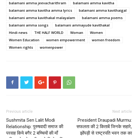
balamani amma jeevacharithram
balamani amma kavitha
balamani amma kavitha amma lyrics
balamani amma kavithaigal
balamani amma kavithakal malayalam
balamani amma poems
balamani amma songs
balamani ammayude kavithakal
Hindi news
THE HALF WORLD
Woman
Women
Women Education
women empowerment
women freedom
Women rights
womenpower
Previous article
Next article
Sushmita Sen Lalit Modi
President Draupadi Murmu:
Relationship: पुरुषवादी समाज की
सफलता की 2 किताबें जिनके सहारे,
परवाह किये बगैर 2 बच्चियों की माँ
झोंपड़ी से राष्ट्रपति भवन तक का