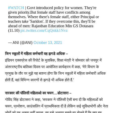
#WATCH
| Govt introduced policy for women. They're
given priority.But female staff have conflicts among
themselves. Where there's female staff, either Principal or
teachers take 'Saridon'. If they overcome this, they'll be
ahead of men: Rajasthan Education Min GS Dotasara
(11.10)
pic.twitter.com/CqQnkk1Nvz
— ANI (@ANI)
October 13, 2021
जिन स्कूलों में महिला कर्मचारी वह झगडे अधिक –
इंडियन एक्सप्रेस की रिपोर्ट के मुताबिक, शिक्षा मंत्री ने सोमवार को जयपुर में
अंतरराष्ट्रीय बालिका दिवस पर आयोजित कार्यक्रम में कहा, ‘मेरे विभाग के
प्रमुख के तौर पर मुझे यह बताना होगा कि जिन स्कूलों में महिला कर्मचारी अधिक
होती हैं, वहां विभिन्न कारणों से झगड़े भी अधिक होते हैं.’
सरकार की पॉलिसी महिलाओ का चयन…डोटासरा –
गोविंद सिंह डोटासरा ने कहा, ‘सरकार ने पॉलिसी ऐसी बना दी कि महिलाओं को
चयन, प्रमोशन, काउंसलिंग में प्राथमिकता दी है लेकिन कई सुविधाभोगी और नेता
लोगों को यह अच्छा नहीं लगता. वह इसे अन्याय बताते हुए बोलते हैं कि क्या हम